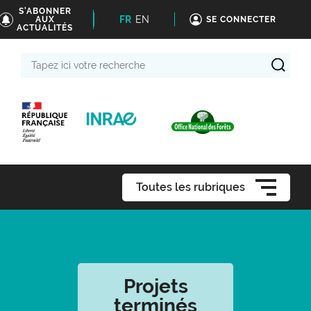
S'ABONNER
FR
EN
AUX
SE CONNECTER
ACTUALITÉS
Tapez
ici
votre
recherche
Toutes les rubriques
Projets
terminés